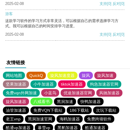
2025-02-08
支持
[0]
反对
[0]
游客
这款学习软件的学习方式非常灵活，可以根据自己的需求选择学习方
式。我可以根据自己的时间安排学习进度。
2025-02-08
支持
[0]
反对
[0]
友情链接
网站地图
QuickQ
旋风加速度器
旋风
旋风加速
坚果加速器
小牛加速器
tiktok加速器
狗急加速器官网
免费vqn外网加速
小蓝鸟
优途加速器官网
风驰加速器
旋风加速器
八戒看书
黑洞加速
快鸭加速器
油管加速器
免费VQN下载站
186下载站
次玩下载站
老王vnp
黑洞加速官网
海鸥加速器
免费跨墙软件
酷通vp加速器
暴雪vp
黑豹加速器
酷通加速器