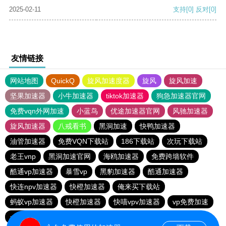
2025-02-11
支持
[0]
反对
[0]
友情链接
网站地图
QuickQ
旋风加速度器
旋风
旋风加速
坚果加速器
小牛加速器
tiktok加速器
狗急加速器官网
免费vqn外网加速
小蓝鸟
优途加速器官网
风驰加速器
旋风加速器
八戒看书
黑洞加速
快鸭加速器
油管加速器
免费VQN下载站
186下载站
次玩下载站
老王vnp
黑洞加速官网
海鸥加速器
免费跨墙软件
酷通vp加速器
暴雪vp
黑豹加速器
酷通加速器
快连npv加速器
快橙加速器
俺来买下载站
蚂蚁vp加速器
快橙加速器
快喵vpv加速器
vp免费加速
一元机场