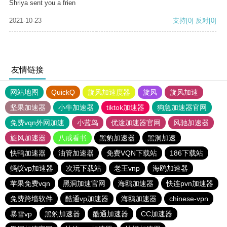
Shriya sent you a frien
2021-10-23
支持
[0]
反对
[0]
友情链接
网站地图
QuickQ
旋风加速度器
旋风
旋风加速
坚果加速器
小牛加速器
tiktok加速器
狗急加速器官网
免费vqn外网加速
小蓝鸟
优途加速器官网
风驰加速器
旋风加速器
八戒看书
黑豹加速器
黑洞加速
快鸭加速器
油管加速器
免费VQN下载站
186下载站
蚂蚁vp加速器
次玩下载站
老王vnp
海鸥加速器
苹果免费vqn
黑洞加速官网
海鸥加速器
快连pvn加速器
免费跨墙软件
酷通vp加速器
海鸥加速器
chinese-vpn
暴雪vp
黑豹加速器
酷通加速器
CC加速器