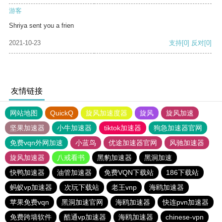
游客
Shriya sent you a frien
2021-10-23
支持
[0]
反对
[0]
友情链接
网站地图
QuickQ
旋风加速度器
旋风
旋风加速
坚果加速器
小牛加速器
tiktok加速器
狗急加速器官网
免费vqn外网加速
小蓝鸟
优途加速器官网
风驰加速器
旋风加速器
八戒看书
黑豹加速器
黑洞加速
快鸭加速器
油管加速器
免费VQN下载站
186下载站
蚂蚁vp加速器
次玩下载站
老王vnp
海鸥加速器
苹果免费vqn
黑洞加速官网
海鸥加速器
快连pvn加速器
免费跨墙软件
酷通vp加速器
海鸥加速器
chinese-vpn