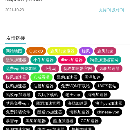
2021-10-23
支持
[0]
反对
[0]
友情链接
网站地图
QuickQ
旋风加速度器
旋风
旋风加速
坚果加速器
小牛加速器
tiktok加速器
狗急加速器官网
免费vqn外网加速
小蓝鸟
优途加速器官网
风驰加速器
旋风加速器
八戒看书
黑豹加速器
黑洞加速
快鸭加速器
油管加速器
免费VQN下载站
186下载站
蚂蚁vp加速器
次玩下载站
老王vnp
海鸥加速器
苹果免费vqn
黑洞加速官网
海鸥加速器
快连pvn加速器
免费跨墙软件
酷通vp加速器
海鸥加速器
chinese-vpn
暴雪vp
黑豹加速器
酷通加速器
CC加速器
黑洞加速官网
快连npv加速器
快橙加速器