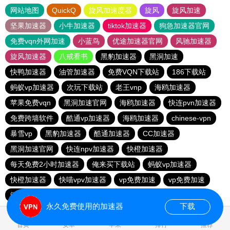
网站地图
QuickQ
旋风加速度器
旋风
旋风加速
坚果加速器
小牛加速器
tiktok加速器
狗急加速器官网
免费vqn外网加速
小蓝鸟
优途加速器官网
风驰加速器
旋风加速器
八戒看书
黑豹加速器
黑洞加速
快鸭加速器
油管加速器
免费VQN下载站
186下载站
蚂蚁vp加速器
次玩下载站
老王vnp
海鸥加速器
苹果免费vqn
黑洞加速官网
海鸥加速器
快连pvn加速器
免费跨墙软件
酷通vp加速器
海鸥加速器
chinese-vpn
暴雪vp
黑豹加速器
酷通加速器
CC加速器
黑洞加速官网
快连npv加速器
快橙加速器
每天免费2小时加速器
俺来买下载站
蚂蚁vp加速器
快橙加速器
快喵vpv加速器
vp免费加速
vp免费加速
闪电猫加速器-speedcat
一元机场
永久免费使用的加速器
下载
0.199676s
首页
安卓
苹果
排行
推荐