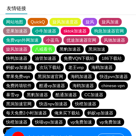
友情链接
网站地图
QuickQ
旋风加速度器
旋风
旋风加速
坚果加速器
小牛加速器
tiktok加速器
狗急加速器官网
免费vqn外网加速
小蓝鸟
优途加速器官网
风驰加速器
旋风加速器
八戒看书
黑豹加速器
黑洞加速
快鸭加速器
油管加速器
免费VQN下载站
186下载站
蚂蚁vp加速器
次玩下载站
老王vnp
海鸥加速器
苹果免费vqn
黑洞加速官网
海鸥加速器
快连pvn加速器
免费跨墙软件
酷通vp加速器
海鸥加速器
chinese-vpn
暴雪vp
黑豹加速器
酷通加速器
CC加速器
黑洞加速官网
快连npv加速器
快橙加速器
每天免费2小时加速器
俺来买下载站
蚂蚁vp加速器
快橙加速器
快喵vpv加速器
vp免费加速
vp免费加速
闪电猫加速器-speedcat
一元机场