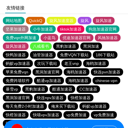
友情链接
网站地图
QuickQ
旋风加速度器
旋风
旋风加速
坚果加速器
小牛加速器
tiktok加速器
狗急加速器官网
免费vqn外网加速
小蓝鸟
优途加速器官网
风驰加速器
旋风加速器
八戒看书
黑豹加速器
黑洞加速
快鸭加速器
油管加速器
免费VQN下载站
186下载站
蚂蚁vp加速器
次玩下载站
老王vnp
海鸥加速器
苹果免费vqn
黑洞加速官网
海鸥加速器
快连pvn加速器
免费跨墙软件
酷通vp加速器
海鸥加速器
chinese-vpn
暴雪vp
黑豹加速器
酷通加速器
CC加速器
黑洞加速官网
快连npv加速器
快橙加速器
每天免费2小时加速器
俺来买下载站
蚂蚁vp加速器
快橙加速器
快喵vpv加速器
vp免费加速
vp免费加速
闪电猫加速器-speedcat
一元机场