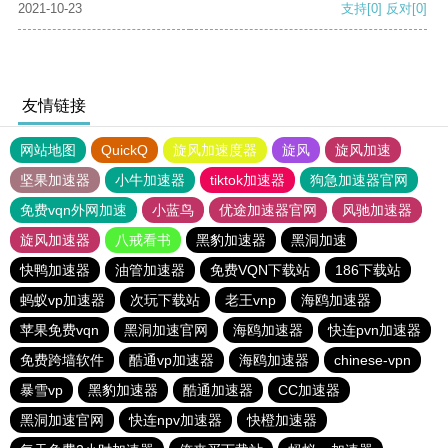
2021-10-23
支持
[0]
反对
[0]
友情链接
网站地图
QuickQ
旋风加速度器
旋风
旋风加速
坚果加速器
小牛加速器
tiktok加速器
狗急加速器官网
免费vqn外网加速
小蓝鸟
优途加速器官网
风驰加速器
旋风加速器
八戒看书
黑豹加速器
黑洞加速
快鸭加速器
油管加速器
免费VQN下载站
186下载站
蚂蚁vp加速器
次玩下载站
老王vnp
海鸥加速器
苹果免费vqn
黑洞加速官网
海鸥加速器
快连pvn加速器
免费跨墙软件
酷通vp加速器
海鸥加速器
chinese-vpn
暴雪vp
黑豹加速器
酷通加速器
CC加速器
黑洞加速官网
快连npv加速器
快橙加速器