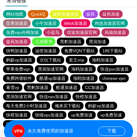
友情链接
网站地图
QuickQ
旋风加速度器
旋风
旋风加速
坚果加速器
小牛加速器
tiktok加速器
狗急加速器官网
免费vqn外网加速
小蓝鸟
优途加速器官网
风驰加速器
旋风加速器
八戒看书
黑豹加速器
黑洞加速
快鸭加速器
油管加速器
免费VQN下载站
186下载站
蚂蚁vp加速器
次玩下载站
老王vnp
海鸥加速器
苹果免费vqn
黑洞加速官网
海鸥加速器
快连pvn加速器
免费跨墙软件
酷通vp加速器
海鸥加速器
chinese-vpn
暴雪vp
黑豹加速器
酷通加速器
CC加速器
黑洞加速官网
快连npv加速器
快橙加速器
每天免费2小时加速器
俺来买下载站
蚂蚁vp加速器
快橙加速器
快喵vpv加速器
vp免费加速
vp免费加速
闪电猫加速器-speedcat
一元机场
永久免费使用的加速器
下载