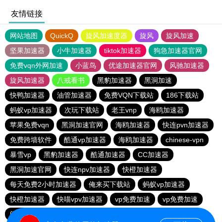
友情链接
网站地图
QuickQ
旋风加速度器
旋风
旋风加速
坚果加速器
小牛加速器
tiktok加速器
狗急加速器官网
免费vqn外网加速
小蓝鸟
优途加速器官网
风驰加速器
旋风加速器
八戒看书
黑豹加速器
黑洞加速
快鸭加速器
油管加速器
免费VQN下载站
186下载站
蚂蚁vp加速器
次玩下载站
老王vnp
海鸥加速器
苹果免费vqn
黑洞加速官网
海鸥加速器
快连pvn加速器
免费跨墙软件
酷通vp加速器
海鸥加速器
chinese-vpn
暴雪vp
黑豹加速器
酷通加速器
CC加速器
黑洞加速官网
快连npv加速器
快橙加速器
每天免费2小时加速器
俺来买下载站
蚂蚁vp加速器
快橙加速器
快喵vpv加速器
vp免费加速
vp免费加速
闪电猫加速器-speedcat
一元机场