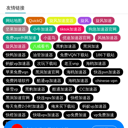
友情链接
网站地图
QuickQ
旋风加速度器
旋风
旋风加速
坚果加速器
小牛加速器
tiktok加速器
狗急加速器官网
免费vqn外网加速
小蓝鸟
优途加速器官网
风驰加速器
旋风加速器
八戒看书
黑豹加速器
黑洞加速
快鸭加速器
油管加速器
免费VQN下载站
186下载站
蚂蚁vp加速器
次玩下载站
老王vnp
海鸥加速器
苹果免费vqn
黑洞加速官网
海鸥加速器
快连pvn加速器
免费跨墙软件
酷通vp加速器
海鸥加速器
chinese-vpn
暴雪vp
黑豹加速器
酷通加速器
CC加速器
黑洞加速官网
快连npv加速器
快橙加速器
每天免费2小时加速器
俺来买下载站
蚂蚁vp加速器
快橙加速器
快喵vpv加速器
vp免费加速
vp免费加速
闪电猫加速器-speedcat
一元机场