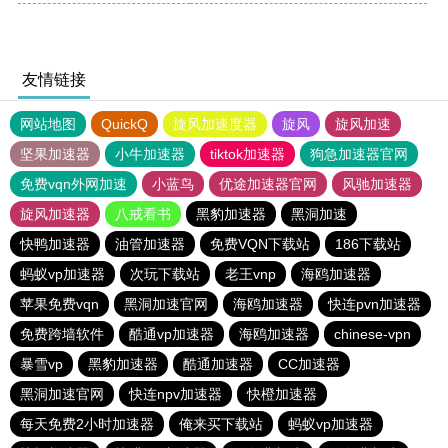
友情链接
网站地图
QuickQ
旋风加速度器
旋风
旋风加速
坚果加速器
小牛加速器
tiktok加速器
狗急加速器官网
免费vqn外网加速
小蓝鸟
优途加速器官网
风驰加速器
旋风加速器
八戒看书
黑豹加速器
黑洞加速
快鸭加速器
油管加速器
免费VQN下载站
186下载站
蚂蚁vp加速器
次玩下载站
老王vnp
海鸥加速器
苹果免费vqn
黑洞加速官网
海鸥加速器
快连pvn加速器
免费跨墙软件
酷通vp加速器
海鸥加速器
chinese-vpn
暴雪vp
黑豹加速器
酷通加速器
CC加速器
黑洞加速官网
快连npv加速器
快橙加速器
每天免费2小时加速器
俺来买下载站
蚂蚁vp加速器