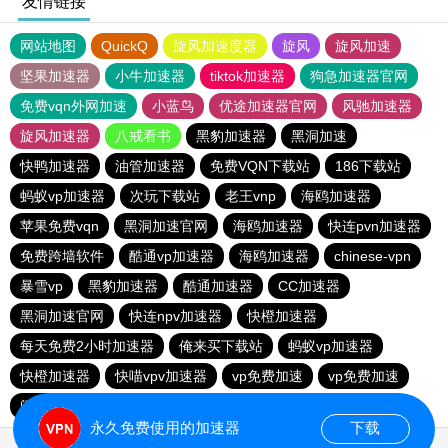
友情链接
网站地图
QuickQ
旋风加速度器
旋风
旋风加速
坚果加速器
小牛加速器
tiktok加速器
狗急加速器官网
免费vqn外网加速
小蓝鸟
优途加速器官网
风驰加速器
旋风加速器
八戒看书
黑豹加速器
黑洞加速
快鸭加速器
油管加速器
免费VQN下载站
186下载站
蚂蚁vp加速器
次玩下载站
老王vnp
海鸥加速器
苹果免费vqn
黑洞加速官网
海鸥加速器
快连pvn加速器
免费跨墙软件
酷通vp加速器
海鸥加速器
chinese-vpn
暴雪vp
黑豹加速器
酷通加速器
CC加速器
黑洞加速官网
快连npv加速器
快橙加速器
每天免费2小时加速器
俺来买下载站
蚂蚁vp加速器
快橙加速器
快喵vpv加速器
vp免费加速
vp免费加速
闪电猫加速器-speedcat
一元机场
永久免费使用的加速器
下载