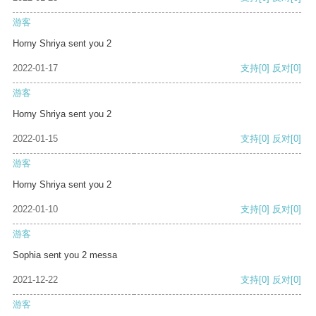
游客
Horny Shriya sent you 2
2022-01-17
支持
[0]
反对
[0]
游客
Horny Shriya sent you 2
2022-01-15
支持
[0]
反对
[0]
游客
Horny Shriya sent you 2
2022-01-10
支持
[0]
反对
[0]
游客
Sophia sent you 2 messa
2021-12-22
支持
[0]
反对
[0]
游客