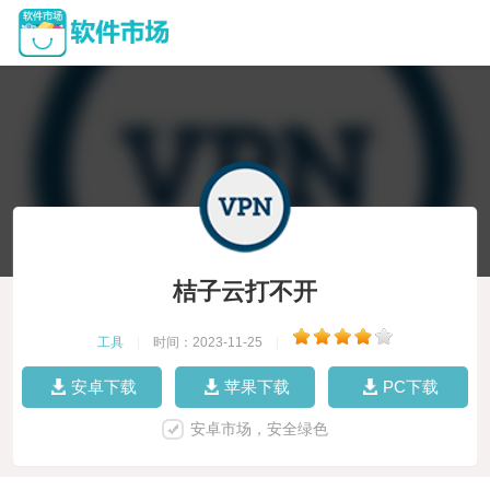
桔子云打不开
工具
|
时间：2023-11-25
|
安卓下载
苹果下载
PC下载
安卓市场，安全绿色