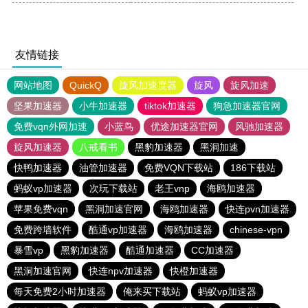
友情链接
网站地图
QuickQ
旋风加速度器
旋风
旋风加速
坚果加速器
小牛加速器
tiktok加速器
狗急加速器官网
免费vqn外网加速
小蓝鸟
优途加速器官网
风驰加速器
旋风加速器
八戒看书
黑豹加速器
黑洞加速
快鸭加速器
油管加速器
免费VQN下载站
186下载站
蚂蚁vp加速器
次玩下载站
老王vnp
海鸥加速器
苹果免费vqn
黑洞加速官网
海鸥加速器
快连pvn加速器
免费跨墙软件
酷通vp加速器
海鸥加速器
chinese-vpn
暴雪vp
黑豹加速器
酷通加速器
CC加速器
黑洞加速官网
快连npv加速器
快橙加速器
每天免费2小时加速器
俺来买下载站
蚂蚁vp加速器