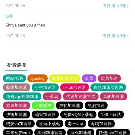
2021-10-26
支持
[0]
反对
[0]
游客
Shriya sent you a frien
2021-10-23
支持
[0]
反对
[0]
友情链接
网站地图
QuickQ
旋风加速度器
旋风
旋风加速
坚果加速器
小牛加速器
tiktok加速器
狗急加速器官网
免费vqn外网加速
小蓝鸟
优途加速器官网
风驰加速器
旋风加速器
八戒看书
黑豹加速器
黑洞加速
快鸭加速器
油管加速器
免费VQN下载站
186下载站
蚂蚁vp加速器
次玩下载站
老王vnp
海鸥加速器
苹果免费vqn
黑洞加速官网
海鸥加速器
快连pvn加速器