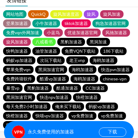
友情链接
网站地图
QuickQ
旋风加速度器
旋风
旋风加速
坚果加速器
小牛加速器
tiktok加速器
狗急加速器官网
免费vqn外网加速
小蓝鸟
优途加速器官网
风驰加速器
旋风加速器
八戒看书
黑豹加速器
黑洞加速
快鸭加速器
油管加速器
免费VQN下载站
186下载站
蚂蚁vp加速器
次玩下载站
老王vnp
海鸥加速器
苹果免费vqn
黑洞加速官网
海鸥加速器
快连pvn加速器
免费跨墙软件
酷通vp加速器
海鸥加速器
chinese-vpn
暴雪vp
黑豹加速器
酷通加速器
CC加速器
黑洞加速官网
快连npv加速器
快橙加速器
每天免费2小时加速器
俺来买下载站
蚂蚁vp加速器
快橙加速器
快喵vpv加速器
vp免费加速
vp免费加速
闪电猫加速器-speedcat
一元机场
永久免费使用的加速器
下载