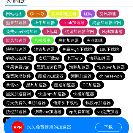
友情链接
网站地图
QuickQ
旋风加速度器
旋风
旋风加速
坚果加速器
小牛加速器
tiktok加速器
狗急加速器官网
免费vqn外网加速
小蓝鸟
优途加速器官网
风驰加速器
旋风加速器
八戒看书
黑豹加速器
黑洞加速
快鸭加速器
油管加速器
免费VQN下载站
186下载站
蚂蚁vp加速器
次玩下载站
老王vnp
海鸥加速器
苹果免费vqn
黑洞加速官网
海鸥加速器
快连pvn加速器
免费跨墙软件
酷通vp加速器
海鸥加速器
chinese-vpn
暴雪vp
黑豹加速器
酷通加速器
CC加速器
黑洞加速官网
快连npv加速器
快橙加速器
每天免费2小时加速器
俺来买下载站
蚂蚁vp加速器
快橙加速器
快喵vpv加速器
vp免费加速
vp免费加速
闪电猫加速器-speedcat
一元机场
永久免费使用的加速器
下载