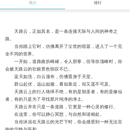
简介
排行
天路云，正如其名，是一条连接天际与人间的神奇之
路。
当你踏上它时，仿佛离开了尘世的喧嚣，进入了一个完
全不同的世界。
一开始，道路曲折崎岖，令人胆寒，但等你顶峰时，你
会被天路云的壮丽景色惊叹不已。
蓝天如洗，白云漫布，仿佛置身于天堂。
群山起伏，远山如黛，看似靠近，却又遥不可及。
天路云上的行人络绎不绝，有的是朝圣者，有的是修仙
者，有的只是为了寻找那片纯净的净土。
天路云并非只是一条道路，它更是一种心灵的修行。
在这里，你可以静心冥想，与自然和谐相处。
当你沐浴在天路云的光芒下时，你会感受到一种无法言
喻的宁静与平和。