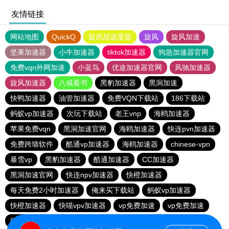
友情链接
网站地图
QuickQ
旋风加速度器
旋风
旋风加速
坚果加速器
小牛加速器
tiktok加速器
狗急加速器官网
免费vqn外网加速
小蓝鸟
优途加速器官网
风驰加速器
旋风加速器
八戒看书
黑豹加速器
黑洞加速
快鸭加速器
油管加速器
免费VQN下载站
186下载站
蚂蚁vp加速器
次玩下载站
老王vnp
海鸥加速器
苹果免费vqn
黑洞加速官网
海鸥加速器
快连pvn加速器
免费跨墙软件
酷通vp加速器
海鸥加速器
chinese-vpn
暴雪vp
黑豹加速器
酷通加速器
CC加速器
黑洞加速官网
快连npv加速器
快橙加速器
每天免费2小时加速器
俺来买下载站
蚂蚁vp加速器
快橙加速器
快喵vpv加速器
vp免费加速
vp免费加速
闪电猫加速器-speedcat
一元机场