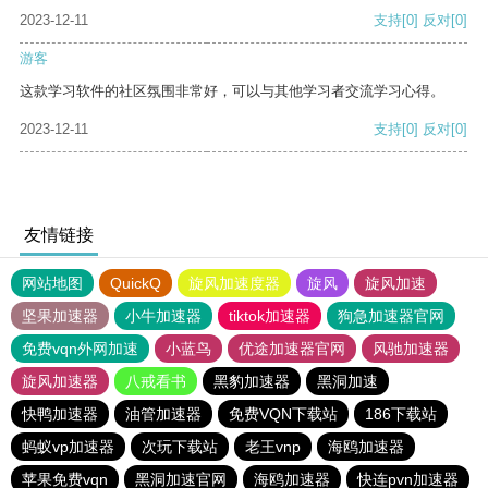
2023-12-11
支持
[0]
反对
[0]
游客
这款学习软件的社区氛围非常好，可以与其他学习者交流学习心得。
2023-12-11
支持
[0]
反对
[0]
友情链接
网站地图
QuickQ
旋风加速度器
旋风
旋风加速
坚果加速器
小牛加速器
tiktok加速器
狗急加速器官网
免费vqn外网加速
小蓝鸟
优途加速器官网
风驰加速器
旋风加速器
八戒看书
黑豹加速器
黑洞加速
快鸭加速器
油管加速器
免费VQN下载站
186下载站
蚂蚁vp加速器
次玩下载站
老王vnp
海鸥加速器
苹果免费vqn
黑洞加速官网
海鸥加速器
快连pvn加速器