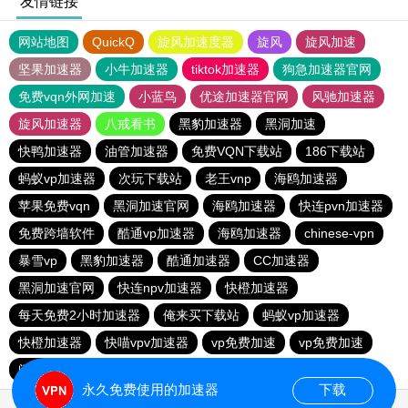
友情链接
网站地图
QuickQ
旋风加速度器
旋风
旋风加速
坚果加速器
小牛加速器
tiktok加速器
狗急加速器官网
免费vqn外网加速
小蓝鸟
优途加速器官网
风驰加速器
旋风加速器
八戒看书
黑豹加速器
黑洞加速
快鸭加速器
油管加速器
免费VQN下载站
186下载站
蚂蚁vp加速器
次玩下载站
老王vnp
海鸥加速器
苹果免费vqn
黑洞加速官网
海鸥加速器
快连pvn加速器
免费跨墙软件
酷通vp加速器
海鸥加速器
chinese-vpn
暴雪vp
黑豹加速器
酷通加速器
CC加速器
黑洞加速官网
快连npv加速器
快橙加速器
每天免费2小时加速器
俺来买下载站
蚂蚁vp加速器
快橙加速器
快喵vpv加速器
vp免费加速
vp免费加速
闪电猫加速器-speedcat
一元机场
永久免费使用的加速器
下载