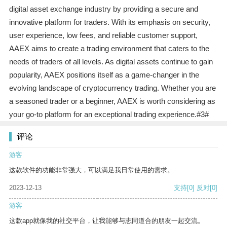
digital asset exchange industry by providing a secure and
innovative platform for traders. With its emphasis on security,
user experience, low fees, and reliable customer support,
AAEX aims to create a trading environment that caters to the
needs of traders of all levels. As digital assets continue to gain
popularity, AAEX positions itself as a game-changer in the
evolving landscape of cryptocurrency trading. Whether you are
a seasoned trader or a beginner, AAEX is worth considering as
your go-to platform for an exceptional trading experience.#3#
评论
游客
这款软件的功能非常强大，可以满足我日常使用的需求。
2023-12-13
支持
[0]
反对
[0]
游客
这款app就像我的社交平台，让我能够与志同道合的朋友一起交流。