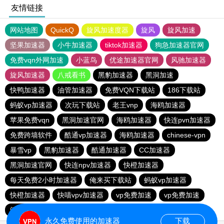
友情链接
网站地图
QuickQ
旋风加速度器
旋风
旋风加速
坚果加速器
小牛加速器
tiktok加速器
狗急加速器官网
免费vqn外网加速
小蓝鸟
优途加速器官网
风驰加速器
旋风加速器
八戒看书
黑豹加速器
黑洞加速
快鸭加速器
油管加速器
免费VQN下载站
186下载站
蚂蚁vp加速器
次玩下载站
老王vnp
海鸥加速器
苹果免费vqn
黑洞加速官网
海鸥加速器
快连pvn加速器
免费跨墙软件
酷通vp加速器
海鸥加速器
chinese-vpn
暴雪vp
黑豹加速器
酷通加速器
CC加速器
黑洞加速官网
快连npv加速器
快橙加速器
每天免费2小时加速器
俺来买下载站
蚂蚁vp加速器
快橙加速器
快喵vpv加速器
vp免费加速
vp免费加速
闪电猫加速器-speedcat
一元机场
永久免费使用的加速器
下载