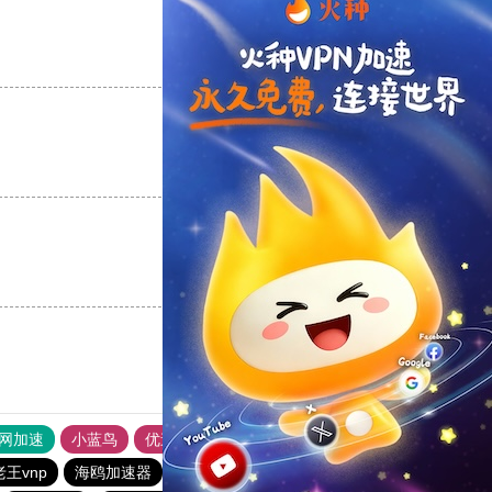
支持
[0]
反对
[0]
支持
[0]
反对
[0]
支持
[0]
反对
[0]
外网加速
小蓝鸟
优途加速器官网
风驰加速器
旋风加速器
老王vnp
海鸥加速器
苹果免费vqn
黑洞加速官网