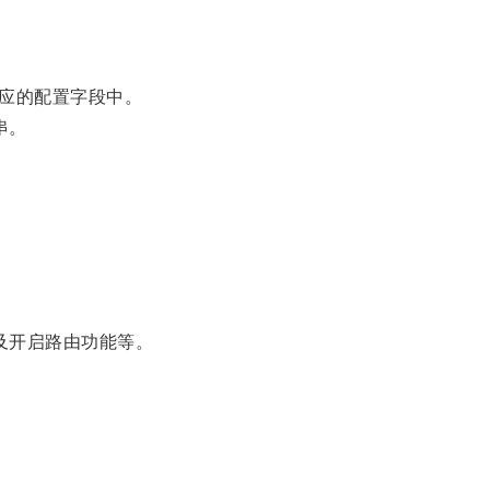
应的配置字段中。
串。
及开启路由功能等。