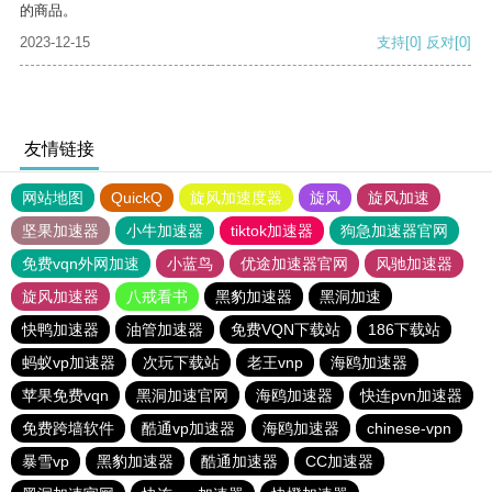
的商品。
2023-12-15
支持
[0]
反对
[0]
友情链接
网站地图
QuickQ
旋风加速度器
旋风
旋风加速
坚果加速器
小牛加速器
tiktok加速器
狗急加速器官网
免费vqn外网加速
小蓝鸟
优途加速器官网
风驰加速器
旋风加速器
八戒看书
黑豹加速器
黑洞加速
快鸭加速器
油管加速器
免费VQN下载站
186下载站
蚂蚁vp加速器
次玩下载站
老王vnp
海鸥加速器
苹果免费vqn
黑洞加速官网
海鸥加速器
快连pvn加速器
免费跨墙软件
酷通vp加速器
海鸥加速器
chinese-vpn
暴雪vp
黑豹加速器
酷通加速器
CC加速器