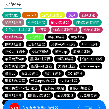
友情链接
网站地图
QuickQ
旋风加速度器
旋风
旋风加速
坚果加速器
小牛加速器
tiktok加速器
狗急加速器官网
免费vqn外网加速
小蓝鸟
优途加速器官网
风驰加速器
旋风加速器
八戒看书
黑豹加速器
黑洞加速
快鸭加速器
油管加速器
免费VQN下载站
186下载站
蚂蚁vp加速器
次玩下载站
老王vnp
海鸥加速器
苹果免费vqn
黑洞加速官网
海鸥加速器
快连pvn加速器
免费跨墙软件
酷通vp加速器
海鸥加速器
chinese-vpn
暴雪vp
黑豹加速器
酷通加速器
CC加速器
黑洞加速官网
快连npv加速器
快橙加速器
每天免费2小时加速器
俺来买下载站
蚂蚁vp加速器
快橙加速器
快喵vpv加速器
vp免费加速
vp免费加速
闪电猫加速器-speedcat
一元机场
永久免费使用的加速器
下载