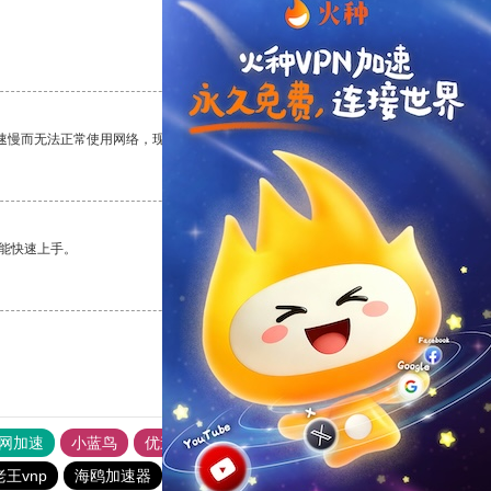
支持
[0]
反对
[0]
速慢而无法正常使用网络，现在有了这个app，我再也不用担心了。
支持
[0]
反对
[0]
能快速上手。
支持
[0]
反对
[0]
外网加速
小蓝鸟
优途加速器官网
风驰加速器
旋风加速器
老王vnp
海鸥加速器
苹果免费vqn
黑洞加速官网