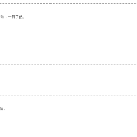
合理，一目了然。
情。