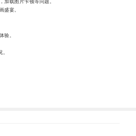
，加载图片卡顿等问题。
画盛宴。
体验。
况。