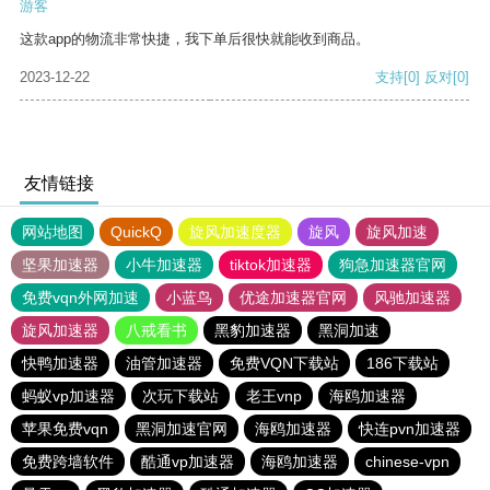
游客
这款app的物流非常快捷，我下单后很快就能收到商品。
2023-12-22
支持
[0]
反对
[0]
友情链接
网站地图
QuickQ
旋风加速度器
旋风
旋风加速
坚果加速器
小牛加速器
tiktok加速器
狗急加速器官网
免费vqn外网加速
小蓝鸟
优途加速器官网
风驰加速器
旋风加速器
八戒看书
黑豹加速器
黑洞加速
快鸭加速器
油管加速器
免费VQN下载站
186下载站
蚂蚁vp加速器
次玩下载站
老王vnp
海鸥加速器
苹果免费vqn
黑洞加速官网
海鸥加速器
快连pvn加速器
免费跨墙软件
酷通vp加速器
海鸥加速器
chinese-vpn