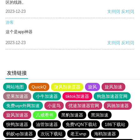
区的线路。
2023-12-23
支持
[0]
反对
[0]
游客
这个是app神器
2023-12-23
支持
[0]
反对
[0]
友情链接
网站地图
QuickQ
旋风加速度器
旋风
旋风加速
坚果加速器
小牛加速器
tiktok加速器
狗急加速器官网
免费vqn外网加速
小蓝鸟
优途加速器官网
风驰加速器
旋风加速器
八戒看书
黑豹加速器
黑洞加速
快鸭加速器
油管加速器
免费VQN下载站
186下载站
蚂蚁vp加速器
次玩下载站
老王vnp
海鸥加速器