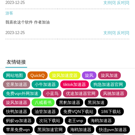
2023-12-25
支持
[0]
反对
[0]
游客
我喜欢这个软件 作者加油
2023-12-25
支持
[0]
反对
[0]
友情链接
网站地图
QuickQ
旋风加速度器
旋风
旋风加速
坚果加速器
小牛加速器
tiktok加速器
狗急加速器官网
免费vqn外网加速
小蓝鸟
优途加速器官网
风驰加速器
旋风加速器
八戒看书
黑豹加速器
黑洞加速
快鸭加速器
油管加速器
免费VQN下载站
186下载站
蚂蚁vp加速器
次玩下载站
老王vnp
海鸥加速器
苹果免费vqn
黑洞加速官网
海鸥加速器
快连pvn加速器