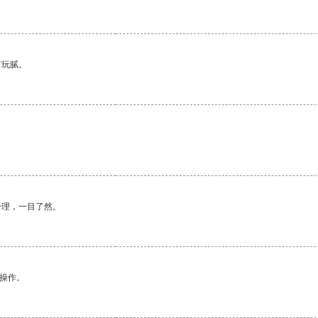
有玩腻。
合理，一目了然。
悉操作。