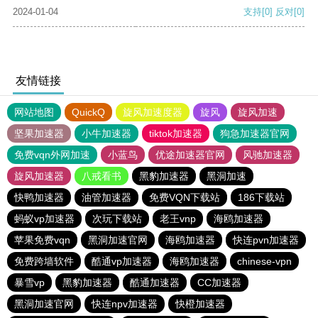
2024-01-04
支持
[0]
反对
[0]
友情链接
网站地图
QuickQ
旋风加速度器
旋风
旋风加速
坚果加速器
小牛加速器
tiktok加速器
狗急加速器官网
免费vqn外网加速
小蓝鸟
优途加速器官网
风驰加速器
旋风加速器
八戒看书
黑豹加速器
黑洞加速
快鸭加速器
油管加速器
免费VQN下载站
186下载站
蚂蚁vp加速器
次玩下载站
老王vnp
海鸥加速器
苹果免费vqn
黑洞加速官网
海鸥加速器
快连pvn加速器
免费跨墙软件
酷通vp加速器
海鸥加速器
chinese-vpn
暴雪vp
黑豹加速器
酷通加速器
CC加速器
黑洞加速官网
快连npv加速器
快橙加速器