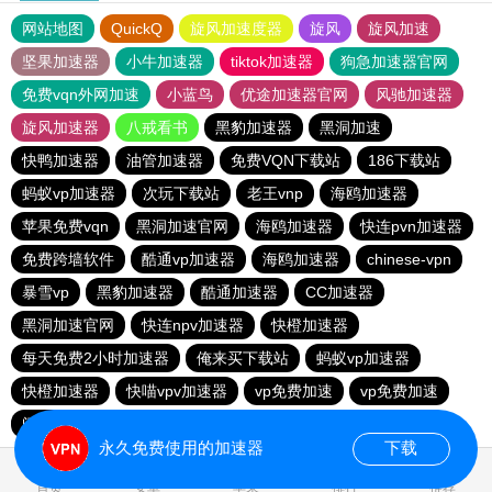
网站地图
QuickQ
旋风加速度器
旋风
旋风加速
坚果加速器
小牛加速器
tiktok加速器
狗急加速器官网
免费vqn外网加速
小蓝鸟
优途加速器官网
风驰加速器
旋风加速器
八戒看书
黑豹加速器
黑洞加速
快鸭加速器
油管加速器
免费VQN下载站
186下载站
蚂蚁vp加速器
次玩下载站
老王vnp
海鸥加速器
苹果免费vqn
黑洞加速官网
海鸥加速器
快连pvn加速器
免费跨墙软件
酷通vp加速器
海鸥加速器
chinese-vpn
暴雪vp
黑豹加速器
酷通加速器
CC加速器
黑洞加速官网
快连npv加速器
快橙加速器
每天免费2小时加速器
俺来买下载站
蚂蚁vp加速器
快橙加速器
快喵vpv加速器
vp免费加速
vp免费加速
闪电猫加速器-speedcat
一元机场
永久免费使用的加速器
下载
1.195434s
首页
安卓
苹果
排行
推荐