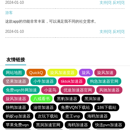
2024-01-10
支持
[0]
反对
[0]
游客
这款app的功能非常丰富，可以满足我不同的社交需求。
2024-01-10
支持
[0]
反对
[0]
友情链接
网站地图
QuickQ
旋风加速度器
旋风
旋风加速
坚果加速器
小牛加速器
tiktok加速器
狗急加速器官网
免费vqn外网加速
小蓝鸟
优途加速器官网
风驰加速器
旋风加速器
八戒看书
黑豹加速器
黑洞加速
快鸭加速器
油管加速器
免费VQN下载站
186下载站
蚂蚁vp加速器
次玩下载站
老王vnp
海鸥加速器
苹果免费vqn
黑洞加速官网
海鸥加速器
快连pvn加速器