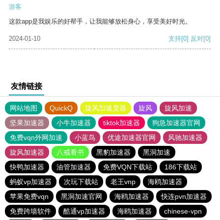
游客
这款app是我娱乐的好帮手，让我能够放松身心，享受美好时光。
2024-01-10
支持
[0]
反对
[0]
友情链接
网站地图
QuickQ
旋风加速度器
旋风
旋风加速
坚果加速器
小牛加速器
tiktok加速器
狗急加速器官网
免费vqn外网加速
小蓝鸟
优途加速器官网
风驰加速器
旋风加速器
八戒看书
黑豹加速器
黑洞加速
快鸭加速器
油管加速器
免费VQN下载站
186下载站
蚂蚁vp加速器
次玩下载站
老王vnp
海鸥加速器
苹果免费vqn
黑洞加速官网
海鸥加速器
快连pvn加速器
免费跨墙软件
酷通vp加速器
海鸥加速器
chinese-vpn