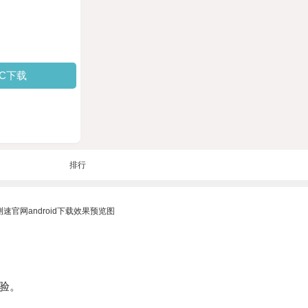
PC下载
排行
验。