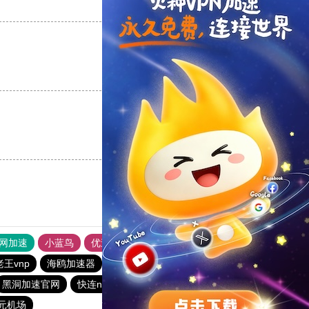
支持
[0]
反对
[0]
支持
[0]
反对
[0]
支持
[0]
反对
[0]
外网加速
小蓝鸟
优途加速器官网
风驰加速器
旋风加速器
老王vnp
海鸥加速器
黑洞加速官网
海鸥加速器
黑洞加速官网
快连npv加速器
快橙加速器
元机场