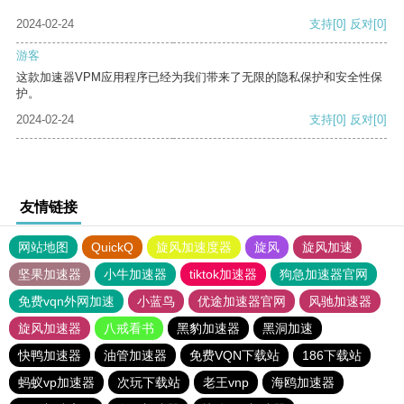
2024-02-24
支持
[0]
反对
[0]
游客
这款加速器VPM应用程序已经为我们带来了无限的隐私保护和安全性保
护。
2024-02-24
支持
[0]
反对
[0]
友情链接
网站地图
QuickQ
旋风加速度器
旋风
旋风加速
坚果加速器
小牛加速器
tiktok加速器
狗急加速器官网
免费vqn外网加速
小蓝鸟
优途加速器官网
风驰加速器
旋风加速器
八戒看书
黑豹加速器
黑洞加速
快鸭加速器
油管加速器
免费VQN下载站
186下载站
蚂蚁vp加速器
次玩下载站
老王vnp
海鸥加速器