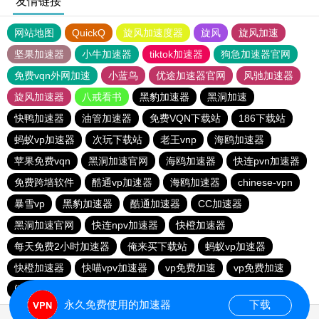
友情链接
网站地图
QuickQ
旋风加速度器
旋风
旋风加速
坚果加速器
小牛加速器
tiktok加速器
狗急加速器官网
免费vqn外网加速
小蓝鸟
优途加速器官网
风驰加速器
旋风加速器
八戒看书
黑豹加速器
黑洞加速
快鸭加速器
油管加速器
免费VQN下载站
186下载站
蚂蚁vp加速器
次玩下载站
老王vnp
海鸥加速器
苹果免费vqn
黑洞加速官网
海鸥加速器
快连pvn加速器
免费跨墙软件
酷通vp加速器
海鸥加速器
chinese-vpn
暴雪vp
黑豹加速器
酷通加速器
CC加速器
黑洞加速官网
快连npv加速器
快橙加速器
每天免费2小时加速器
俺来买下载站
蚂蚁vp加速器
快橙加速器
快喵vpv加速器
vp免费加速
vp免费加速
闪电猫加速器-speedcat
一元机场
永久免费使用的加速器
下载