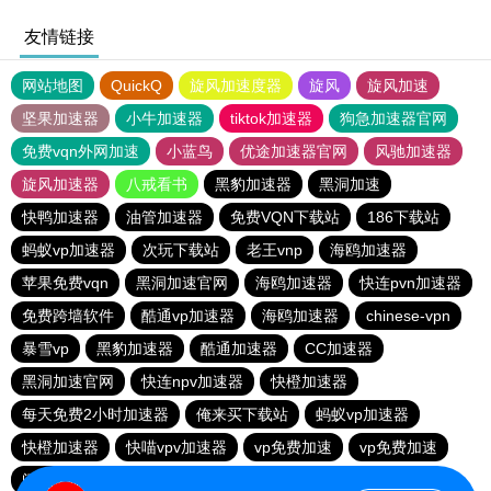
友情链接
网站地图
QuickQ
旋风加速度器
旋风
旋风加速
坚果加速器
小牛加速器
tiktok加速器
狗急加速器官网
免费vqn外网加速
小蓝鸟
优途加速器官网
风驰加速器
旋风加速器
八戒看书
黑豹加速器
黑洞加速
快鸭加速器
油管加速器
免费VQN下载站
186下载站
蚂蚁vp加速器
次玩下载站
老王vnp
海鸥加速器
苹果免费vqn
黑洞加速官网
海鸥加速器
快连pvn加速器
免费跨墙软件
酷通vp加速器
海鸥加速器
chinese-vpn
暴雪vp
黑豹加速器
酷通加速器
CC加速器
黑洞加速官网
快连npv加速器
快橙加速器
每天免费2小时加速器
俺来买下载站
蚂蚁vp加速器
快橙加速器
快喵vpv加速器
vp免费加速
vp免费加速
闪电猫加速器-speedcat
一元机场