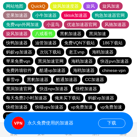
网站地图
QuickQ
旋风加速度器
旋风
旋风加速
坚果加速器
小牛加速器
tiktok加速器
狗急加速器官网
免费vqn外网加速
小蓝鸟
优途加速器官网
风驰加速器
旋风加速器
八戒看书
黑豹加速器
黑洞加速
快鸭加速器
油管加速器
免费VQN下载站
186下载站
蚂蚁vp加速器
次玩下载站
老王vnp
海鸥加速器
苹果免费vqn
黑洞加速官网
海鸥加速器
快连pvn加速器
免费跨墙软件
酷通vp加速器
海鸥加速器
chinese-vpn
暴雪vp
黑豹加速器
酷通加速器
CC加速器
黑洞加速官网
快连npv加速器
快橙加速器
每天免费2小时加速器
俺来买下载站
蚂蚁vp加速器
快橙加速器
快喵vpv加速器
vp免费加速
vp免费加速
闪电猫加速器-speedcat
一元机场
永久免费使用的加速器
下载
首页
安卓
苹果
排行
推荐