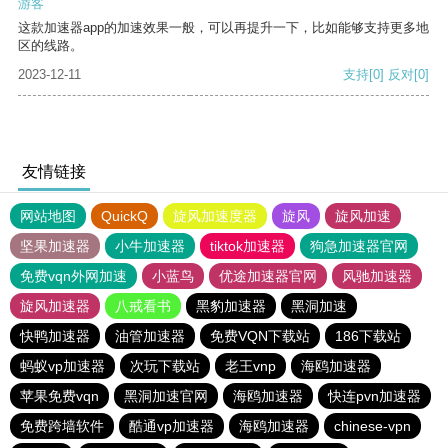
游客
这款加速器app的加速效果一般，可以再提升一下，比如能够支持更多地
区的线路。
2023-12-11
支持
[0]
反对
[0]
友情链接
网站地图
QuickQ
旋风加速度器
旋风
旋风加速
坚果加速器
小牛加速器
tiktok加速器
狗急加速器官网
免费vqn外网加速
小蓝鸟
优途加速器官网
风驰加速器
旋风加速器
八戒看书
黑豹加速器
黑洞加速
快鸭加速器
油管加速器
免费VQN下载站
186下载站
蚂蚁vp加速器
次玩下载站
老王vnp
海鸥加速器
苹果免费vqn
黑洞加速官网
海鸥加速器
快连pvn加速器
免费跨墙软件
酷通vp加速器
海鸥加速器
chinese-vpn